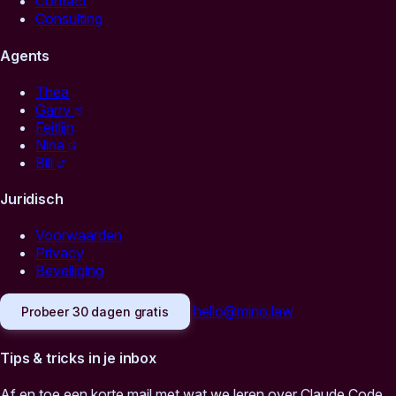
Contact
Consulting
Agents
Thea
Garry
Feitlijn
Nina
Bill
Juridisch
Voorwaarden
Privacy
Beveiliging
hello@mino.law
Probeer 30 dagen gratis
Tips & tricks in je inbox
Af en toe een korte mail met wat we leren over Claude Code,