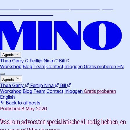
Workshop · Claude Cowork voor juristen · 26 augustus,
Amsterdam
·
Meer info
→
Agents
Thea
Garry
Feitlijn
Nina
Bill
Workshop
Blog
Team
Contact
Inloggen
Gratis proberen
EN
Agents
Thea
Garry
Feitlijn
Nina
Bill
Workshop
Blog
Team
Contact
Inloggen
Gratis proberen
English
Back to all posts
Published 8 May 2026
Waarom advocaten specialistische AI nodig hebben, en